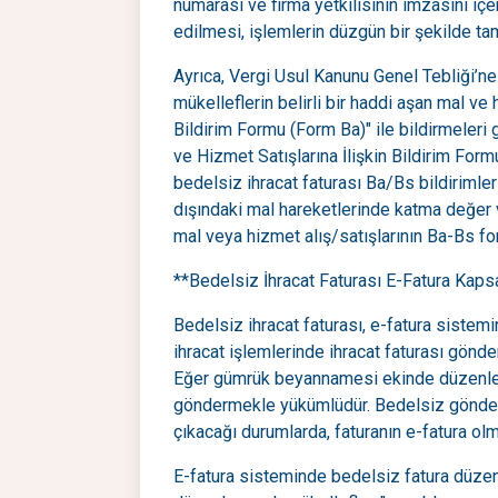
numarası ve firma yetkilisinin imzasını içer
edilmesi, işlemlerin düzgün bir şekilde t
Ayrıca, Vergi Usul Kanunu Genel Tebliği’ne
mükelleflerin belirli bir haddi aşan mal ve 
Bildirim Formu (Form Ba)" ile bildirmeleri 
ve Hizmet Satışlarına İlişkin Bildirim For
bedelsiz ihracat faturası Ba/Bs bildirimleri
dışındaki mal hareketlerinde katma değer 
mal veya hizmet alış/satışlarının Ba-Bs f
**Bedelsiz İhracat Faturası E-Fatura Kap
Bedelsiz ihracat faturası, e-fatura sistemi
ihracat işlemlerinde ihracat faturası gönd
Eğer gümrük beyannamesi ekinde düzenlenm
göndermekle yükümlüdür. Bedelsiz gönderi
çıkacağı durumlarda, faturanın e-fatura olm
E-fatura sisteminde bedelsiz fatura düze