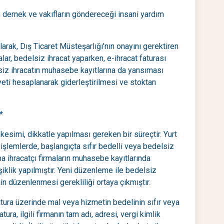
n dernek ve vakıfların göndereceği insani yardım
olarak, Dış Ticaret Müsteşarlığı'nın onayını gerektiren
malar, bedelsiz ihracat yaparken, e-ihracat faturası
iz ihracatın muhasebe kayıtlarına da yansıması
yeti hesaplanarak giderleştirilmesi ve stoktan
*
 kesimi, dikkatle yapılması gereken bir süreçtir. Yurt
işlemlerde, başlangıçta sıfır bedelli veya bedelsiz
a ihracatçı firmaların muhasebe kayıtlarında
şiklik yapılmıştır. Yeni düzenleme ile bedelsiz
enin düzenlenmesi gerekliliği ortaya çıkmıştır.
atura üzerinde mal veya hizmetin bedelinin sıfır veya
ra, ilgili firmanın tam adı, adresi, vergi kimlik