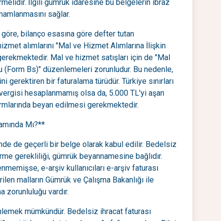
melidir. İlgili gümrük idaresine bu belgelerin ibraz
amamlanmasını sağlar.
 göre, bilanço esasına göre defter tutan
hizmet alımlarını "Mal ve Hizmet Alımlarına İlişkin
gerekmektedir. Mal ve hizmet satışları için de "Mal
mu (Form Bs)" düzenlemeleri zorunludur. Bu nedenle,
ni gerektiren bir faturalama türüdür. Türkiye sınırları
vergisi hesaplanmamış olsa da, 5.000 TL'yi aşan
ormlarında beyan edilmesi gerekmektedir.
samında Mı?**
nde de geçerli bir belge olarak kabul edilir. Bedelsiz
erme gerekliliği, gümrük beyannamesine bağlıdır.
emişse, e-arşiv kullanıcıları e-arşiv faturası
len malların Gümrük ve Çalışma Bakanlığı ile
a zorunluluğu vardır.
nlemek mümkündür. Bedelsiz ihracat faturası