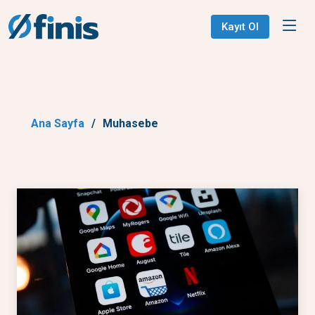
Kayıt Ol
Ana Sayfa
Muhasebe