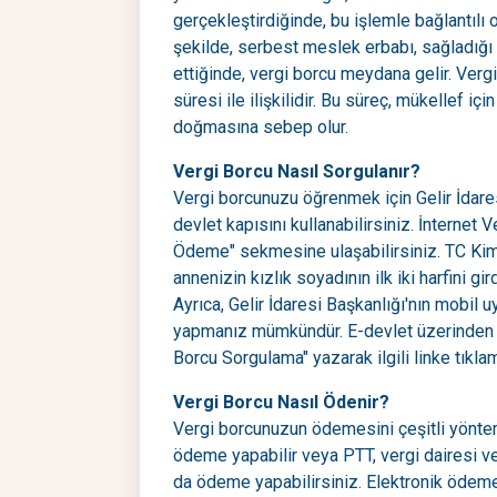
gerçekleştirdiğinde, bu işlemle bağlantıl
şekilde, serbest meslek erbabı, sağladığı 
ettiğinde, vergi borcu meydana gelir. Ve
süresi ile ilişkilidir. Bu süreç, mükellef iç
doğmasına sebep olur.
Vergi Borcu Nasıl Sorgulanır?
Vergi borcunuzu öğrenmek için Gelir İdaresi
devlet kapısını kullanabilirsiniz. İnternet
Ödeme" sekmesine ulaşabilirsiniz. TC Kimli
annenizin kızlık soyadının ilk iki harfini g
Ayrıca, Gelir İdaresi Başkanlığı'nın mobil 
yapmanız mümkündür. E-devlet üzerinden 
Borcu Sorgulama" yazarak ilgili linke tıklam
Vergi Borcu Nasıl Ödenir?
Vergi borcunuzun ödemesini çeşitli yönteml
ödeme yapabilir veya PTT, vergi dairesi ve
da ödeme yapabilirsiniz. Elektronik ödemel