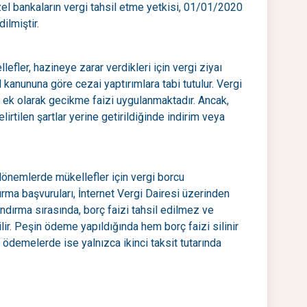
zel bankaların vergi tahsil etme yetkisi, 01/01/2020
ilmiştir.
ler, hazineye zarar verdikleri için vergi ziyaı
 kanununa göre cezai yaptırımlara tabi tutulur. Vergi
 ek olarak gecikme faizi uygulanmaktadır. Ancak,
irtilen şartlar yerine getirildiğinde indirim veya
 dönemlerde mükellefler için vergi borcu
rma başvuruları, İnternet Vergi Dairesi üzerinden
landırma sırasında, borç faizi tahsil edilmez ve
ilir. Peşin ödeme yapıldığında hem borç faizi silinir
i ödemelerde ise yalnızca ikinci taksit tutarında