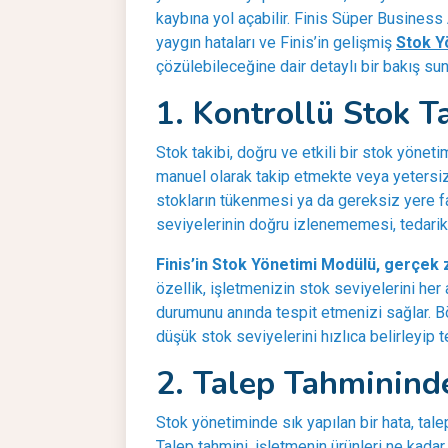
kaybına yol açabilir. Finis Süper Business
yaygın hataları ve Finis’in gelişmiş
Stok Y
çözülebileceğine dair detaylı bir bakış su
1. Kontrollü Stok T
Stok takibi, doğru ve etkili bir stok yöneti
manuel olarak takip etmekte veya yetersiz
stokların tükenmesi ya da gereksiz yere fa
seviyelerinin doğru izlenememesi, tedarik 
Finis’in Stok Yönetimi Modülü, gerçek 
özellik, işletmenizin stok seviyelerini her 
durumunu anında tespit etmenizi sağlar. Bö
düşük stok seviyelerini hızlıca belirleyip t
2. Talep Tahminind
Stok yönetiminde sık yapılan bir hata, talep
Talep tahmini, işletmenin ürünleri ne kadar