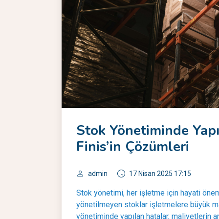
Stok Yönetiminde Yapı
Finis’in Çözümleri
admin
17 Nisan 2025 17:15
Stok yönetimi, her işletme için hayati öne
yönetilmeyen stoklar işletmelere büyük mal
yönetiminde yapılan hatalar, maliyetlerin