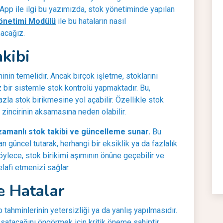
 App ile ilgi bu yazımızda, stok yönetiminde yapılan
önetimi Modülü
ile bu hataların nasıl
nacağız.
akibi
minin temelidir. Ancak birçok işletme, stoklarını
 bir sistemle stok kontrolü yapmaktadır. Bu,
zla stok birikmesine yol açabilir. Özellikle stok
zincirinin aksamasına neden olabilir.
zamanlı stok takibi ve güncelleme sunar.
Bu
an güncel tutarak, herhangi bir eksiklik ya da fazlalık
ylece, stok birikimi aşımının önüne geçebilir ve
elafi etmenizi sağlar.
e Hatalar
 tahminlerinin yetersizliği ya da yanlış yapılmasıdır.
 satacağını öngörmek için kritik öneme sahiptir.