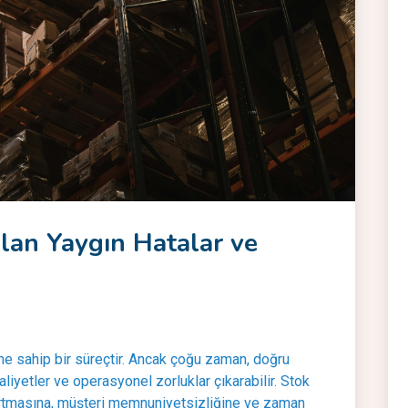
lan Yaygın Hatalar ve
me sahip bir süreçtir. Ancak çoğu zaman, doğru
iyetler ve operasyonel zorluklar çıkarabilir. Stok
 artmasına, müşteri memnuniyetsizliğine ve zaman