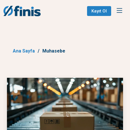
Kayıt Ol
Ana Sayfa
Muhasebe