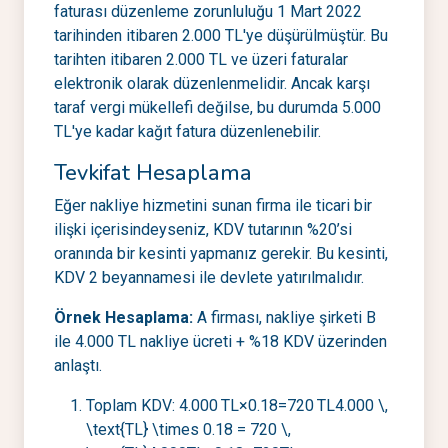
faturası düzenleme zorunluluğu 1 Mart 2022
tarihinden itibaren 2.000 TL'ye düşürülmüştür. Bu
tarihten itibaren 2.000 TL ve üzeri faturalar
elektronik olarak düzenlenmelidir. Ancak karşı
taraf vergi mükellefi değilse, bu durumda 5.000
TL'ye kadar kağıt fatura düzenlenebilir.
Tevkifat Hesaplama
Eğer nakliye hizmetini sunan firma ile ticari bir
ilişki içerisindeyseniz, KDV tutarının %20’si
oranında bir kesinti yapmanız gerekir. Bu kesinti,
KDV 2 beyannamesi ile devlete yatırılmalıdır.
Örnek Hesaplama:
A firması, nakliye şirketi B
ile 4.000 TL nakliye ücreti + %18 KDV üzerinden
anlaştı.
Toplam KDV: 4.000 TL×0.18=720 TL4.000 \,
\text{TL} \times 0.18 = 720 \,