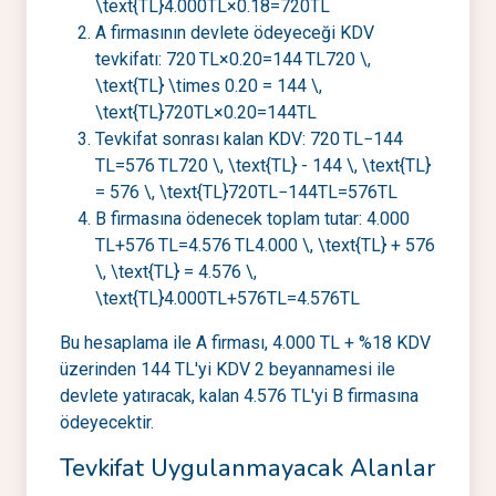
\text{TL}4.000TL×0.18=720TL
A firmasının devlete ödeyeceği KDV
tevkifatı: 720 TL×0.20=144 TL720 \,
\text{TL} \times 0.20 = 144 \,
\text{TL}720TL×0.20=144TL
Tevkifat sonrası kalan KDV: 720 TL−144
TL=576 TL720 \, \text{TL} - 144 \, \text{TL}
= 576 \, \text{TL}720TL−144TL=576TL
B firmasına ödenecek toplam tutar: 4.000
TL+576 TL=4.576 TL4.000 \, \text{TL} + 576
\, \text{TL} = 4.576 \,
\text{TL}4.000TL+576TL=4.576TL
Bu hesaplama ile A firması, 4.000 TL + %18 KDV
üzerinden 144 TL'yi KDV 2 beyannamesi ile
devlete yatıracak, kalan 4.576 TL'yi B firmasına
ödeyecektir.
Tevkifat Uygulanmayacak Alanlar