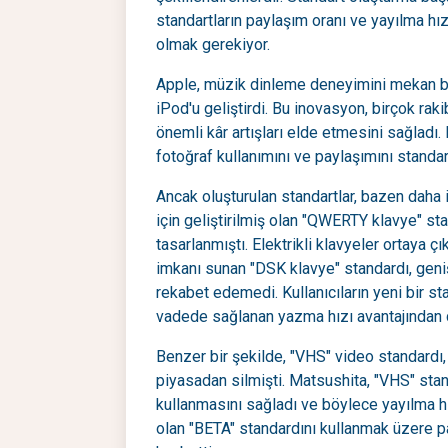
standartların paylaşım oranı ve yayılma hızın
olmak gerekiyor.
Apple, müzik dinleme deneyimini mekan bağ
iPod'u geliştirdi. Bu inovasyon, birçok ra
önemli kâr artışları elde etmesini sağladı
fotoğraf kullanımını ve paylaşımını standart
Ancak oluşturulan standartlar, bazen daha iy
için geliştirilmiş olan "QWERTY klavye" s
tasarlanmıştı. Elektrikli klavyeler ortaya ç
imkanı sunan "DSK klavye" standardı, geniş
rekabet edemedi. Kullanıcıların yeni bir s
vadede sağlanan yazma hızı avantajından 
Benzer bir şekilde, "VHS" video standardı,
piyasadan silmişti. Matsushita, "VHS" stan
kullanmasını sağladı ve böylece yayılma hız
olan "BETA" standardını kullanmak üzere p