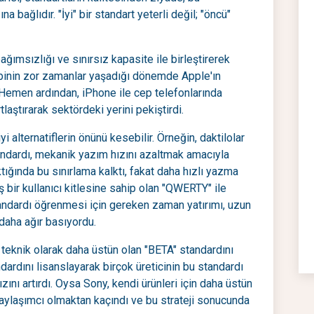
a bağlıdır. "İyi" bir standart yeterli değil; "öncü"
ımsızlığı ve sınırsız kapasite ile birleştirerek
kibinin zor zamanlar yaşadığı dönemde Apple'ın
. Hemen ardından, iPhone ile cep telefonlarında
laştırarak sektördeki yerini pekiştirdi.
i alternatiflerin önünü kesebilir. Örneğin, daktilolar
tandardı, mekanik yazım hızını azaltmak amacıyla
ıktığında bu sınırlama kalktı, fakat daha hızlı yazma
 bir kullanıcı kitlesine sahip olan "QWERTY" ile
tandardı öğrenmesi için gereken zaman yatırımı, uzun
daha ağır basıyordu.
 teknik olarak daha üstün olan "BETA" standardını
dardını lisanslayarak birçok üreticinin bu standardı
ını artırdı. Oysa Sony, kendi ürünleri için daha üstün
aylaşımcı olmaktan kaçındı ve bu strateji sonucunda