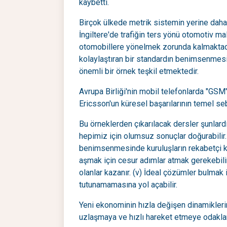
kaybetti.
Birçok ülkede metrik sistemin yerine daha 
İngiltere'de trafiğin ters yönü otomotiv mal
otomobillere yönelmek zorunda kalmaktadı
kolaylaştıran bir standardın benimsenme
önemli bir örnek teşkil etmektedir.
Avrupa Birliği'nin mobil telefonlarda "GS
Ericsson'un küresel başarılarının temel seb
Bu örneklerden çıkarılacak dersler şunlard
hepimiz için olumsuz sonuçlar doğurabilir. (
benimsenmesinde kuruluşların rekabetçi konu
aşmak için cesur adımlar atmak gerekebilir
olanlar kazanır. (v) İdeal çözümler bulma
tutunamamasına yol açabilir.
Yeni ekonominin hızla değişen dinamikleri
uzlaşmaya ve hızlı hareket etmeye odakla