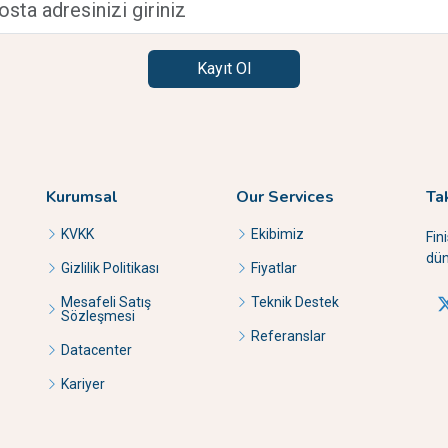
Kayıt Ol
Kurumsal
Our Services
Ta
KVKK
Ekibimiz
Fin
dün
Gizlilik Politikası
Fiyatlar
Mesafeli Satış
Teknik Destek
Sözleşmesi
Referanslar
Datacenter
Kariyer