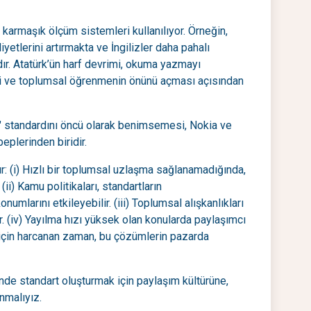
karmaşık ölçüm sistemleri kullanılıyor. Örneğin,
iyetlerini artırmakta ve İngilizler daha pahalı
r. Atatürk’ün harf devrimi, okuma yazmayı
si ve toplumsal öğrenmenin önünü açması açısından
M" standardını öncü olarak benimsemesi, Nokia ve
eplerinden biridir.
ır: (i) Hızlı bir toplumsal uzlaşma sağlanamadığında,
ii) Kamu politikaları, standartların
mlarını etkileyebilir. (iii) Toplumsal alışkanlıkları
. (iv) Yayılma hızı yüksek olan konularda paylaşımcı
k için harcanan zaman, bu çözümlerin pazarda
nde standart oluşturmak için paylaşım kültürüne,
nmalıyız.