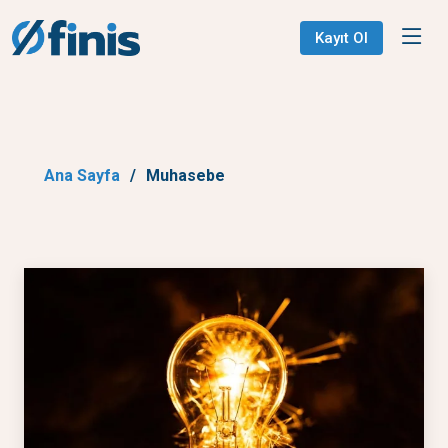
Kayıt Ol
Ana Sayfa
Muhasebe